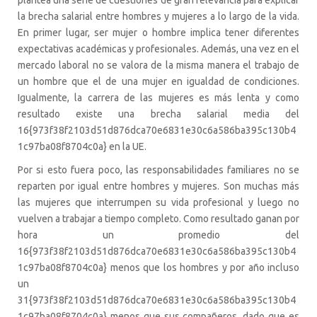
la brecha salarial entre hombres y mujeres a lo largo de la vida.
En primer lugar, ser mujer o hombre implica tener diferentes
expectativas académicas y profesionales. Además, una vez en el
mercado laboral no se valora de la misma manera el trabajo de
un hombre que el de una mujer en igualdad de condiciones.
Igualmente, la carrera de las mujeres es más lenta y como
resultado existe una brecha salarial media del
16{973f38f2103d51d876dca70e6831e30c6a586ba395c130b4
1c97ba08f8704c0a} en la UE.
Por si esto fuera poco, las responsabilidades familiares no se
reparten por igual entre hombres y mujeres. Son muchas más
las mujeres que interrumpen su vida profesional y luego no
vuelven a trabajar a tiempo completo. Como resultado ganan por
hora un promedio del
16{973f38f2103d51d876dca70e6831e30c6a586ba395c130b4
1c97ba08f8704c0a} menos que los hombres y por año incluso
un
31{973f38f2103d51d876dca70e6831e30c6a586ba395c130b4
1c97ba08f8704c0a} menos que sus compañeros, dado que es