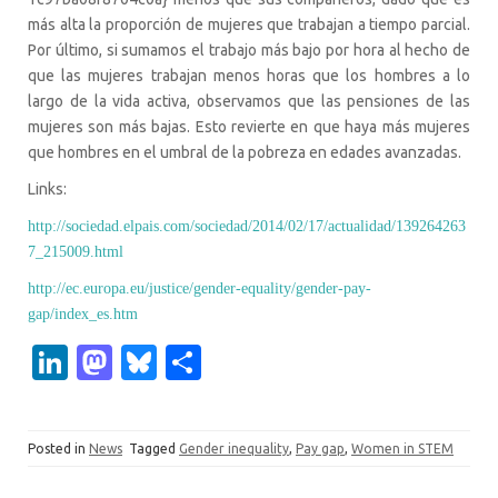
más alta la proporción de mujeres que trabajan a tiempo parcial.
Por último, si sumamos el trabajo más bajo por hora al hecho de
que las mujeres trabajan menos horas que los hombres a lo
largo de la vida activa, observamos que las pensiones de las
mujeres son más bajas. Esto revierte en que haya más mujeres
que hombres en el umbral de la pobreza en edades avanzadas.
Links:
http://sociedad.elpais.com/sociedad/2014/02/17/actualidad/139264263
7_215009.html
http://ec.europa.eu/justice/gender-equality/gender-pay-
gap/index_es.htm
Li
M
Bl
S
n
as
u
h
k
t
es
ar
Posted in
News
Tagged
Gender inequality
,
Pay gap
,
Women in STEM
e
o
k
e