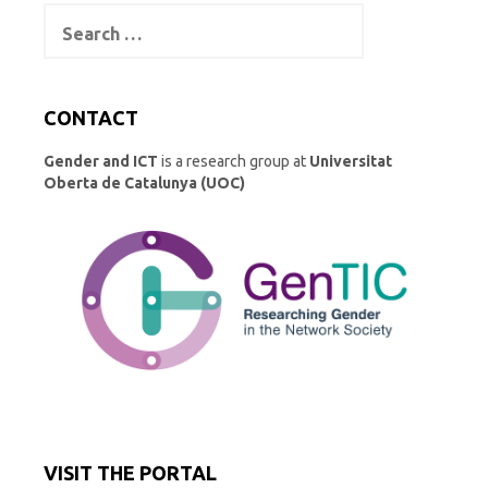
dI
d
y
Search
n
o
for:
n
CONTACT
Gender and ICT
is a research group at
Universitat
Oberta de Catalunya (UOC)
VISIT THE PORTAL