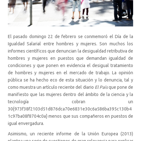
El pasado domingo 22 de febrero se conmemoró el Día de la
Igualdad Salarial entre hombres y mujeres. Son muchos los
informes científicos que denuncian la desigualdad retributiva de
hombres y mujeres en puestos que demandan igualdad de
condiciones y que ponen en evidencia el desigual tratamiento
de hombres y mujeres en el mercado de trabajo. La opinión
pública se ha hecho eco de esta situación y lo denuncia, tal y
como muestra un artículo reciente del diario
El País
que pone de
manifiesto que las mujeres dentro del ámbito de la ciencia y la
tecnología cobran un
30{973f38f2103d51d876dca70e6831e30c6a586ba395c130b4
1c97ba08f8704c0a} menos que sus compañeros en puestos de
igual envergadura.
Asimismo, un reciente informe de la Unión Europea (2013)
plantea una serie de cuestiones de gran relevancia para explicar