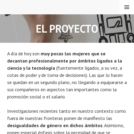
Saltar
MENÚ
al
contenido
GESTEMI
EL PROYECTO
A día de hoy son
muy pocas las mujeres que se
decantan profesionalmente por ámbitos ligados a la
ciencia y la tecnología
(fuertemente ligados, a su vez, a
cotas de poder y de toma de decisiones). Las que lo hacen
se quedan en un segundo plano, no llegando a equipararse a
sus compañeros en aspectos tan importantes como la
promoción social o el salario.
Investigaciones recientes tanto en nuestro contexto como
fuera de nuestras fronteras ponen de manifiesto las
desigualdades de género en dichos ámbitos
. Asimismo,
ponen especial énfasis sobre la necesidad de que se